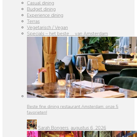
Casual dining
Budget dining
Experience dining
Terras
Vegetarisch / Vegan
Specials – het beste … van Amsterdam
Beste fine dining restaurant Amsterdam: onze 5
favorieten!
Sarah Bongers
,
augustus 6, 2026