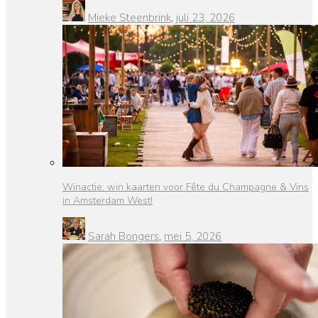
Mieke Steenbrink
,
juli 23, 2026
Winactie: win kaarten voor Fête du Champagne & Vins
in Amsterdam West!
Sarah Bongers
,
mei 5, 2026