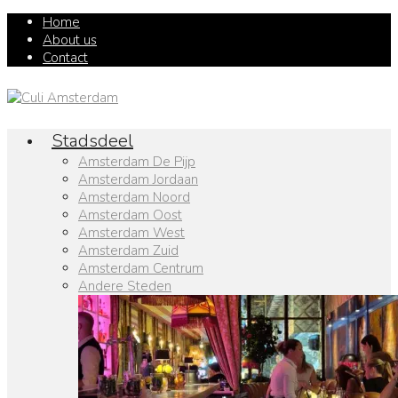
Home
About us
Contact
Stadsdeel
Amsterdam De Pijp
Amsterdam Jordaan
Amsterdam Noord
Amsterdam Oost
Amsterdam West
Amsterdam Zuid
Amsterdam Centrum
Andere Steden