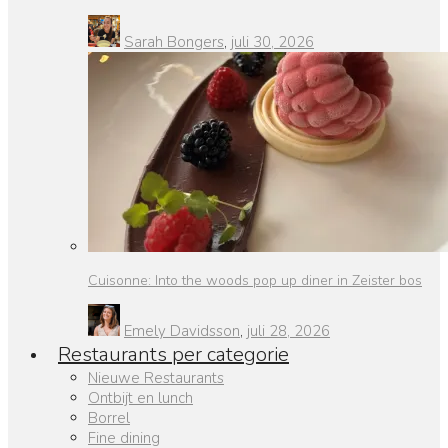
Sarah Bongers
,
juli 30, 2026
Cuisonne: Into the woods pop up diner in Zeister bos
Emely Davidsson
,
juli 28, 2026
Restaurants per categorie
Nieuwe Restaurants
Ontbijt en lunch
Borrel
Fine dining