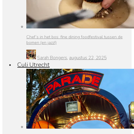
Chef’s in het bos: fine dining foodfestival tussen de
bomen (en jazz!)
Sarah Bongers
,
augustus 22, 2025
Culi Utrecht