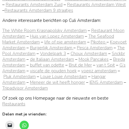
–
Restaurants Amsterdam Zuid
–
Restaurants Amsterdam West
–
Restaurants Amsterdam 9 straatjes
Andere interessante berichten op Culi Amsterdam:
The White Room Krasnapolsky Amsterdam
–
Restaurant Moon
Amsterdam
–
Huis van Lopez Amsterdam
–
The Seafood
Market Amsterdam
–
life of pie amsterdam
–
Pikoteo
–
Koevoet
Amsterdam
–
Burgerlijk Amsterdam
–
Pesca Amsterdam
–
The
Pool Amsterdam
–
Vondelpark 3
–
Choux Amsterdam
–
Snckbr
Amsterdam
–
de Italiaan Amsterdam
–
Mook Pancakes
–
Breda
Amsterdam
–
buffet van odette
–
Brut de Mer
–
van t Spit
–
G’s
Amsterdam
–
viscafe de gouden hoek
–
yoepz amsterdam
–
Pluk Amsterdam
–
Louie Louie Amsterdam
–
Hangar
Amsterdam
–
Meneer de wit heeft honger
–
IENS Amsterdam
–
Tripadvisor Amsterdam
Of zoek op ons Homepage naar de nieuwste en beste
Restaurants
Delen met je vrienden: