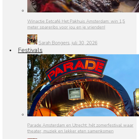
Winactie Eetcafé Het Pakhuis Amsterdam: win 1,5
meter spareribs voor jou en je vrienden!
Sarah Bongers
,
juli 30, 2026
Festivals
Parade Amsterdam en Utrecht: hét zomerfestival waar
theater, muziek en lekker eten samenkomen