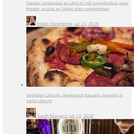
Parade Amsterdam en Utrecht: hét zomerfestival waar
theater, muziek en lekker eten samenkomen
Mieke Steenbrink
,
juli 23, 2026
Vegitalian Utrecht: vegetarisch Italiaans genieten in
hartje Utrecht
Sarah Bongers
,
juli 10, 2026