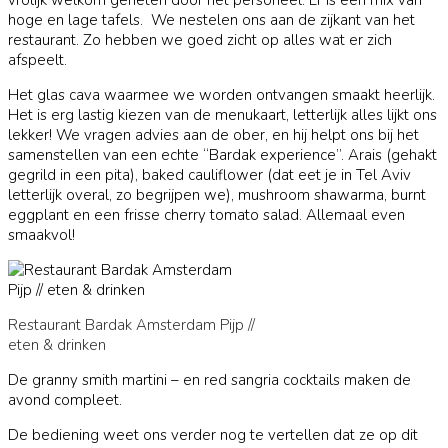
vrolijk welkom geheten door het personeel. Er is een mix van
hoge en lage tafels. We nestelen ons aan de zijkant van het
restaurant. Zo hebben we goed zicht op alles wat er zich
afspeelt.
Het glas cava waarmee we worden ontvangen smaakt heerlijk.
Het is erg lastig kiezen van de menukaart, letterlijk alles lijkt ons
lekker! We vragen advies aan de ober, en hij helpt ons bij het
samenstellen van een echte “Bardak experience”. Arais (gehakt
gegrild in een pita), baked cauliflower (dat eet je in Tel Aviv
letterlijk overal, zo begrijpen we), mushroom shawarma, burnt
eggplant en een frisse cherry tomato salad. Allemaal even
smaakvol!
Restaurant Bardak Amsterdam Pijp //
eten & drinken
De granny smith martini – en red sangria cocktails maken de
avond compleet.
De bediening weet ons verder nog te vertellen dat ze op dit