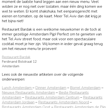
moment de laatste hand leggen aan een nieuw menu. Veel
wilden ze er nog niet over loslaten, maar één ding komen we
wel te weten. Er komt shakshuka, het eenpansgerecht met
eieren en tomaten, op de kaart. Meer Tel Aviv dan dat krijg je
het bijna niet!
Restaurant Bardak is een welkome nieuwkomer in de toch al
immer gezellige Amsterdam Pijp! Perfect om te genieten van
het Tel Aviv street food, maar ook voor een spectaculaire
cocktail moet je hier zijn. Wij komen in ieder geval graag terug
om het nieuwe menu te proeven!
Restaurant Bardak
Ferdinand Bolstraat 12
Amsterdam
Lees ook de nieuwste artikelen over de volgende
onderwerpen:
Lunch Amsterdam
–
Dinner Amsterdam
–
Borrel Amsterdam
–
Nieuwe Restaurants Amsterdam
–
Beste Restaurants
Amsterdam
–
Restaurants Amsterdam Centrum
–
Restaurants
Amsterdam Jordaan
–
Restaurants Amsterdam Noord
–
Restaurants Amsterdam Oost
–
Restaurants Amsterdam de Pijp