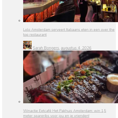
Lolo Amsterdam serveert Italiaans eten in een over the
top restaurant
Sarah Bongers
,
augustus 4, 2026
Winactie Eetcafé Het Pakhuis Amsterdam: win 1,5
meter spareribs voor jou en je vrienden!