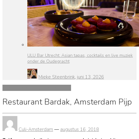
ULU Bar Utrecht: Asian tapas, cocktails en live muziek
onder de Oudegracht
Mieke Steenbrink
,
juni 13, 2026
Amsterdam De Pijp
Casual dining
Restaurant Bardak, Amsterdam Pijp
Culi-Amsterdam
—
augustus 16, 2018